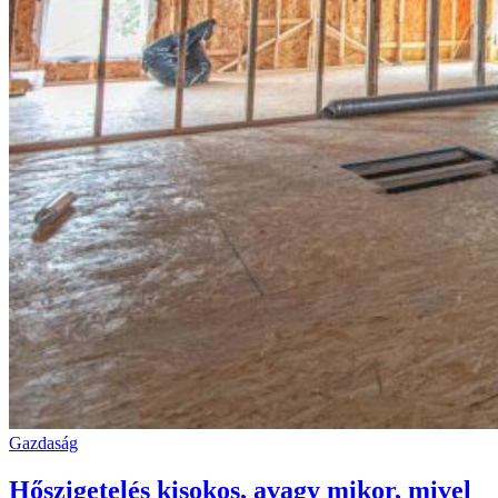
Gazdaság
Hőszigetelés kisokos, avagy mikor, mivel