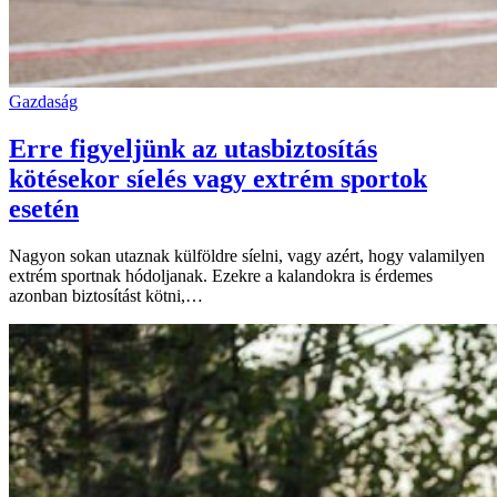
Gazdaság
Erre figyeljünk az utasbiztosítás
kötésekor síelés vagy extrém sportok
esetén
Nagyon sokan utaznak külföldre síelni, vagy azért, hogy valamilyen
extrém sportnak hódoljanak. Ezekre a kalandokra is érdemes
azonban biztosítást kötni,…