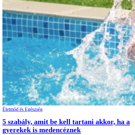
Életmód és Egészség
5 szabály, amit be kell tartani akkor, ha a
gyerekek is medencéznek