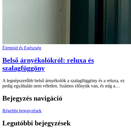
Életmód és Egészség
Belső árnyékolókról: reluxa és
szalagfüggöny
A legnépszerűbb belső árnyékolók a szalagfüggöny és a reluxa, ez
pedig egyáltalán nem véletlen. Számos előnyük van, és míg a…
Bejegyzés navigáció
Régebbi bejegyzések
Legutóbbi bejegyzések