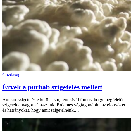
Gazdaság
Érvek a purhab szigetelés mellett
Amikor szigetelésre kerül a sor, rendkívül fontos, hogy megfelelő
szigetelőanyagot válasszunk. Érdemes végiggondolni az előnyöket
és hátrányokat, hogy amit szigetelnénk,…