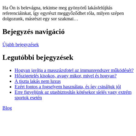
Ha Ön is belevágna, tekintse meg gyönyörű lakásfelújítás
referenciáinkat, így egyrészt meggyőződhet róla, milyen szépen
dolgozunk, másrészt egy sor szakmai…
Bejegyzés navigáció
Újabb bejegyzések
Legutóbbi bejegyzések
Hogyan javítja a masszázsfotel az immunrendszer működését?
Hőszigetelés kisokos, avagy mikor, mivel és hogyan?
A tiszta lakás nem luxus
Ezért fontos a fogselyem használata, és így csináljuk jól
Erre figyeljünk az utasbiztosítás kötésekor síelés vagy extrém
sportok esetén
Blog