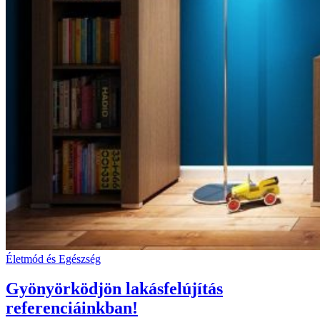
Életmód és Egészség
Gyönyörködjön lakásfelújítás
referenciáinkban!