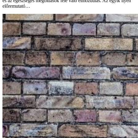
és az egészséges megoldások felé való elmozdulás. Az egyik ilyen
előremutató…