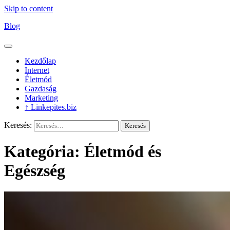
Skip to content
Blog
Kezdőlap
Internet
Életmód
Gazdaság
Marketing
↑ Linkepites.biz
Keresés:
Kategória:
Életmód és
Egészség